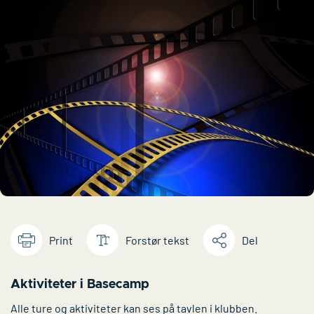
Print
Forstør tekst
Del
Aktiviteter i Basecamp
Alle ture og aktiviteter kan ses på tavlen i klubben.